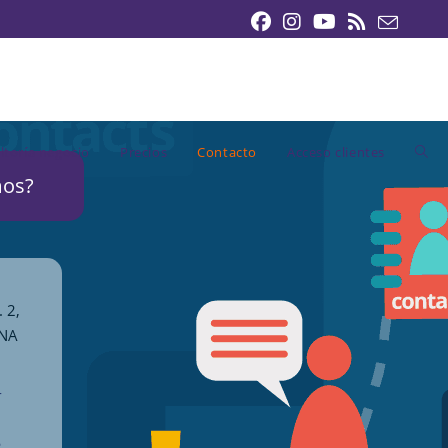
ltoría negocio
Precios
Contacto
Acceso clientes
mos?
 2,
ONA
4
3