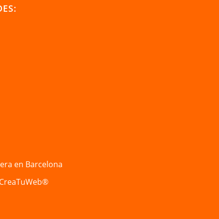
DES:
iera en Barcelona
CreaTuWeb®