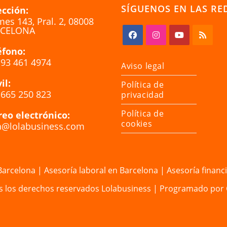
SÍGUENOS EN LAS RE
ección:
es 143, Pral. 2, 08008
CELONA
éfono:
 93 461 4974
Aviso legal
il:
Política de
 665 250 823
privacidad
Política de
reo electrónico:
cookies
a@lolabusiness.com
 Barcelona
|
Asesoría laboral en Barcelona
|
Asesoría financ
s los derechos reservados
Lolabusiness
| Programado por