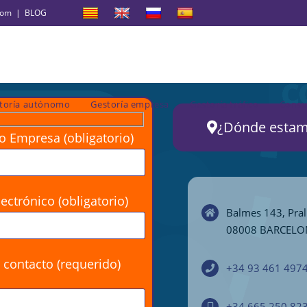
com
|
BLOG
toría autónomo
Gestoría empresa
Gestoría tráfico
Consu
¿Dónde esta
 Empresa (obligatorio)
ectrónico (obligatorio)
Balmes 143, Pral.
08008 BARCEL
 contacto (requerido)
+34 93 461 497
+34 665 250 82