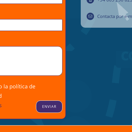
Contacta por e-m
 la política de
d
s