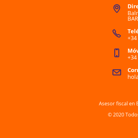
Dir
Balm
BAR
Tel
+34
Móv
+34
Cor
hol
Asesor fiscal en
© 2020 Todo