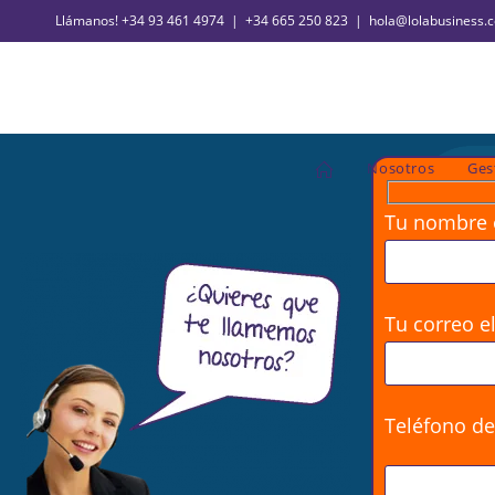
Llámanos!
+34 93 461 4974
|
+34 665 250 823
|
hola@lolabusiness.
Nosotros
Ges
Tu nombre o
Tu correo el
Teléfono de