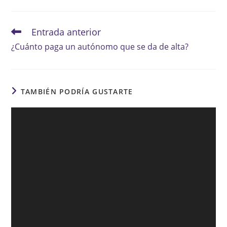
Entrada anterior
Leer
más
¿Cuánto paga un autónomo que se da de alta?
artículos
TAMBIÉN PODRÍA GUSTARTE