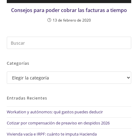
Consejos para poder cobrar las facturas a tiempo
13 de febrero de 2020
Pul
Es
par
Categorías
cer
el
Categorías
pan
de
bú
Entradas Recientes
Workation y autónomos: qué gastos puedes deducir
Cotizar por compensación de preaviso en despidos 2026
Vivienda vacía e IRPF: cuánto te imputa Hacienda