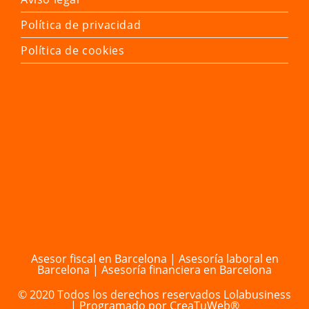
en
en
en
en
Política de privacidad
una
una
una
una
nueva
nueva
nueva
nueva
Política de cookies
pestaña
pestaña
pestaña
pestaña
Asesor fiscal en Barcelona
|
Asesoría laboral en
Barcelona
|
Asesoría financiera en Barcelona
© 2020 Todos los derechos reservados
Lolabusiness
| Programado por
CreaTuWeb®