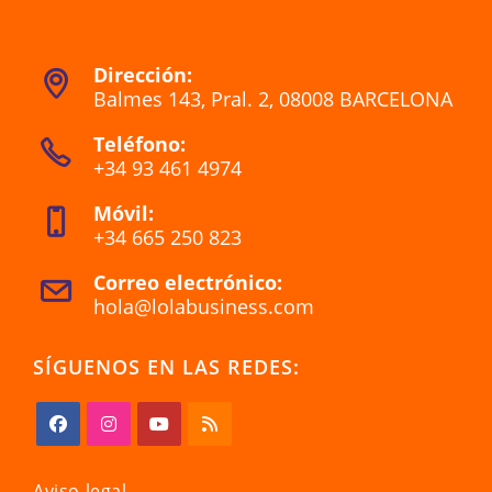
Dirección:
Balmes 143, Pral. 2, 08008 BARCELONA
Se
Teléfono:
abre
+34 93 461 4974
en
Se
una
Móvil:
abre
nueva
+34 665 250 823
en
pestaña
Se
tu
Correo electrónico:
abre
aplicación
hola@lolabusiness.com
Se
en
abre
tu
en
SÍGUENOS EN LAS REDES:
tu
aplicación
aplicación
Se
Se
Se
Se
abre
abre
abre
abre
Aviso legal