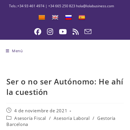
Ir
al
contenido
Menú
Ser o no ser Autónomo: He ahí
la cuestión
Publicación
4 de noviembre de 2021
de
Categoría
Asesoría Fiscal
/
Asesoría Laboral
/
Gestoría
la
de
Barcelona
entrada:
la