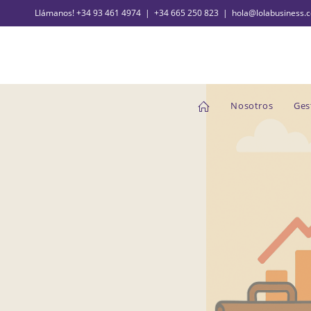
Llámanos!
+34 93 461 4974
|
+34 665 250 823
|
hola@lolabusiness.
Nosotros
Ges