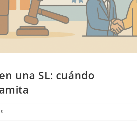
 en una SL: cuándo
ramita
es