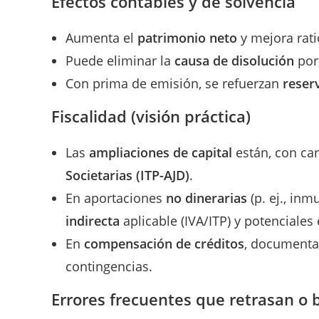
Efectos contables y de solvencia
Aumenta el
patrimonio neto
y mejora rat
Puede eliminar la
causa de disolución
por
Con prima de emisión, se refuerzan
reser
Fiscalidad (visión práctica)
Las
ampliaciones de capital
están, con car
Societarias (ITP-AJD)
.
En aportaciones
no dinerarias
(p. ej., inm
indirecta
aplicable (IVA/ITP) y potenciales 
En
compensación de créditos
, documenta 
contingencias.
Errores frecuentes que retrasan o 