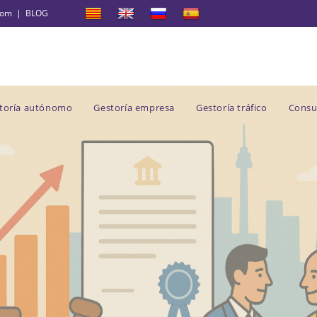
com
|
BLOG
toría autónomo
Gestoría empresa
Gestoría tráfico
Consu