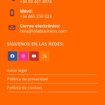
+34 93 461 4974
en
Se
una
Móvil:
abre
nueva
+34 665 250 823
en
pestaña
Se
tu
Correo electrónico:
abre
aplicación
hola@lolabusiness.com
Se
en
abre
tu
en
SÍGUENOS EN LAS REDES:
tu
aplicación
aplicación
Se
Se
Se
Se
abre
abre
abre
abre
Aviso legal
en
en
en
en
Política de privacidad
una
una
una
una
nueva
nueva
nueva
nueva
Política de cookies
pestaña
pestaña
pestaña
pestaña