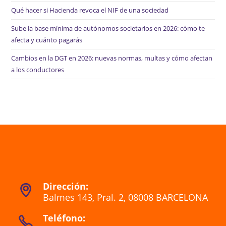
Qué hacer si Hacienda revoca el NIF de una sociedad
Sube la base mínima de autónomos societarios en 2026: cómo te
afecta y cuánto pagarás
Cambios en la DGT en 2026: nuevas normas, multas y cómo afectan
a los conductores
Dirección:
Balmes 143, Pral. 2, 08008 BARCELONA
Se
Teléfono:
abre