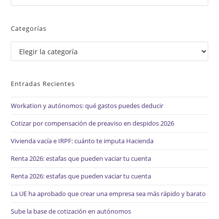
Es
par
Categorías
cer
el
Categorías
pan
de
bú
Entradas Recientes
Workation y autónomos: qué gastos puedes deducir
Cotizar por compensación de preaviso en despidos 2026
Vivienda vacía e IRPF: cuánto te imputa Hacienda
Renta 2026: estafas que pueden vaciar tu cuenta
Renta 2026: estafas que pueden vaciar tu cuenta
La UE ha aprobado que crear una empresa sea más rápido y barato
Sube la base de cotización en autónomos