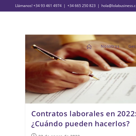
Ir
Llámanos!
+34 93 461 4974
|
+34 665 250 823
|
hola@lolabusiness.
al
contenido
Nosotros
Ges
Contratos laborales en 2022
¿Cuándo pueden hacerlos?