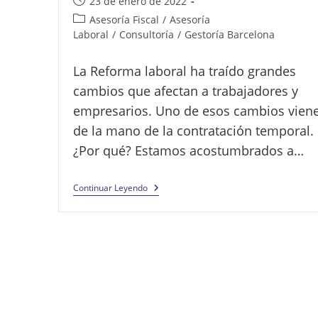
Publicación
23 de enero de 2022
de
Categoría
Asesoría Fiscal
/
Asesoría
la
de
Laboral
/
Consultoría
/
Gestoría Barcelona
entrada:
la
entrada:
La Reforma laboral ha traído grandes
cambios que afectan a trabajadores y
empresarios. Uno de esos cambios vien
de la mano de la contratación temporal.
¿Por qué? Estamos acostumbrados a…
Contratos
Continuar Leyendo
Laborales
En
2022:
¿Cuándo
Pueden
Hacerlos?