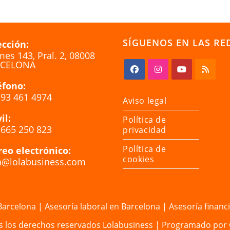
SÍGUENOS EN LAS RE
ección:
es 143, Pral. 2, 08008
CELONA
éfono:
Se
Se
Se
Se
 93 461 4974
abre
abre
abre
abre
Aviso legal
en
en
en
en
il:
Política de
una
una
una
una
a
 665 250 823
privacidad
nueva
nueva
nueva
nueva
aña
Política de
reo electrónico:
pestaña
pestaña
pestaña
pestaña
cookies
ación
a@lolabusiness.com
Se
abre
en
tu
ación
aplicación
 Barcelona
|
Asesoría laboral en Barcelona
|
Asesoría financ
s los derechos reservados
Lolabusiness
| Programado por