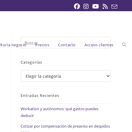
Pulsa
Alte
ltoría negocio
Precios
Contacto
Acceso clientes
Escape
para
Categorías
cerrar
bús
el
Categorías
panel
de
de
búsqueda.
Entradas Recientes
Workation y autónomos: qué gastos puedes
la
deducir
Cotizar por compensación de preaviso en despidos