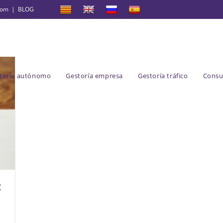
com
|
BLOG
toría autónomo
Gestoría empresa
Gestoría tráfico
Consu
: