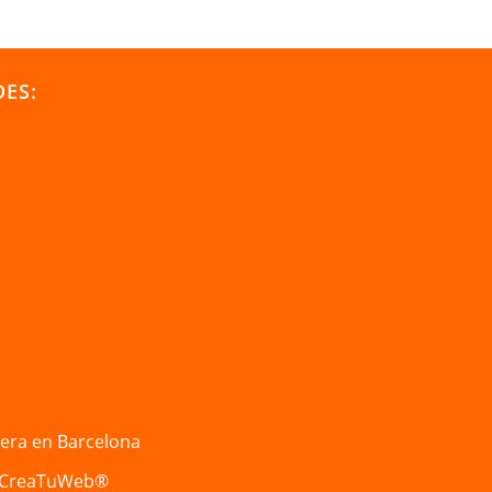
DES:
iera en Barcelona
CreaTuWeb®