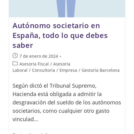
Autónomo societario en
España, todo lo que debes
saber
Publicación
7 de enero de 2024
de
Categoría
Asesoría Fiscal
/
Asesoría
la
de
Laboral
/
Consultoría
/
Empresa
/
Gestoría Barcelona
entrada:
la
entrada:
Según dictó el Tribunal Supremo,
Hacienda está obligada a admitir la
desgravación del sueldo de los autónomos
societarios, como cualquier otro gasto
vinculad...