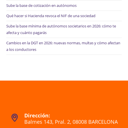
Sube la base de cotización en autónomos
Qué hacer si Hacienda revoca el NIF de una sociedad
Sube la base mínima de autónomos societarios en 2026: cómo te
afecta y cuánto pagarás
Cambios en la DGT en 2026: nuevas normas, multas y cómo afectan
a los conductores
Dirección:
Balmes 143, Pral. 2, 08008 BARCELONA
Se