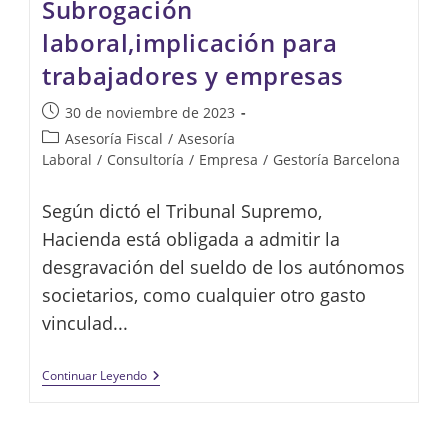
Subrogación
laboral,implicación para
trabajadores y empresas
Publicación
30 de noviembre de 2023
de
Categoría
Asesoría Fiscal
/
Asesoría
la
de
Laboral
/
Consultoría
/
Empresa
/
Gestoría Barcelona
entrada:
la
entrada:
Según dictó el Tribunal Supremo,
Hacienda está obligada a admitir la
desgravación del sueldo de los autónomos
societarios, como cualquier otro gasto
vinculad...
Subrogación
Continuar Leyendo
Laboral,implicación
Para
Trabajadores
Y