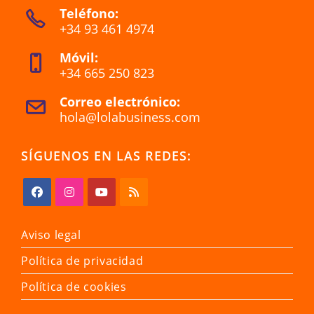
Teléfono:
abre
+34 93 461 4974
en
Se
una
Móvil:
abre
nueva
+34 665 250 823
en
pestaña
Se
tu
Correo electrónico:
abre
aplicación
hola@lolabusiness.com
Se
en
abre
tu
en
SÍGUENOS EN LAS REDES:
tu
aplicación
aplicación
Se
Se
Se
Se
abre
abre
abre
abre
Aviso legal
en
en
en
en
Política de privacidad
una
una
una
una
nueva
nueva
nueva
nueva
Política de cookies
pestaña
pestaña
pestaña
pestaña