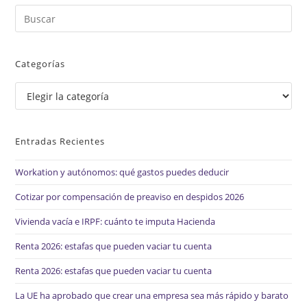
Empresas
Pul
Es
par
Categorías
cer
el
Categorías
pan
de
bú
Entradas Recientes
Workation y autónomos: qué gastos puedes deducir
Cotizar por compensación de preaviso en despidos 2026
Vivienda vacía e IRPF: cuánto te imputa Hacienda
Renta 2026: estafas que pueden vaciar tu cuenta
Renta 2026: estafas que pueden vaciar tu cuenta
La UE ha aprobado que crear una empresa sea más rápido y barato